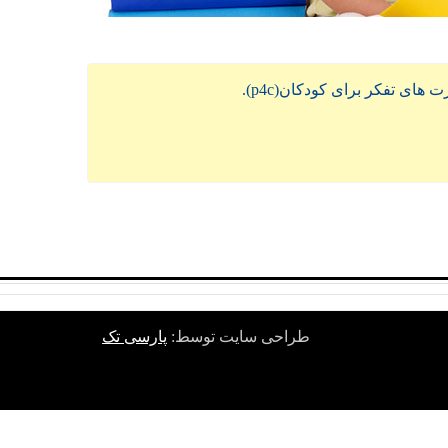
 تفکر برای کودکان(p4c).
طراحی سایت توسط:
پارسی تک